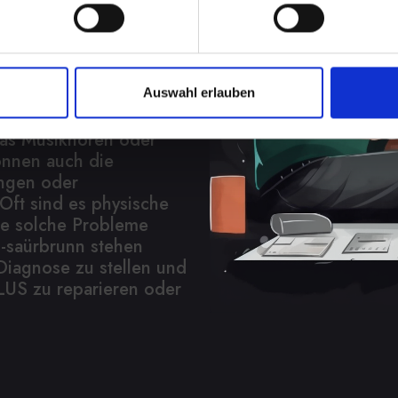
r haben
en von verzerrtem
Auswahl erlauben
l reichen. Diese
das Musikhören oder
önnen auch die
ngen oder
ft sind es physische
e solche Probleme
d-saürbrunn stehen
 Diagnose zu stellen und
LUS zu reparieren oder