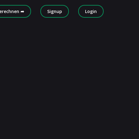
erechnen ➦
Signup
Login