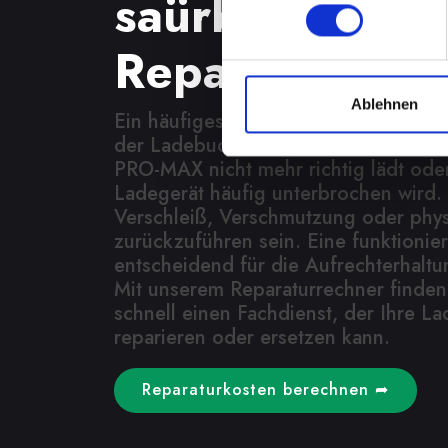
saürbrunn? Sc
Reparatur ver
Ablehnen
Ein häufiges Problem bei Smartphone
der Ladebuchse. Dies kann bedeuten
PRO-MAX nicht mehr richtig lädt od
Ladegerät häufig unterbrochen wird.
Verschleiß, Verschmutzung oder phy
zurückzuführen sein. Eine funktionie
entscheidend für die Aufrechterhaltu
Mit unserem Reparaturrechner finden
schnell einen Fachdienst, der Ihre 
reparieren oder ersetzen kann.
Reparaturkosten berechnen ➦