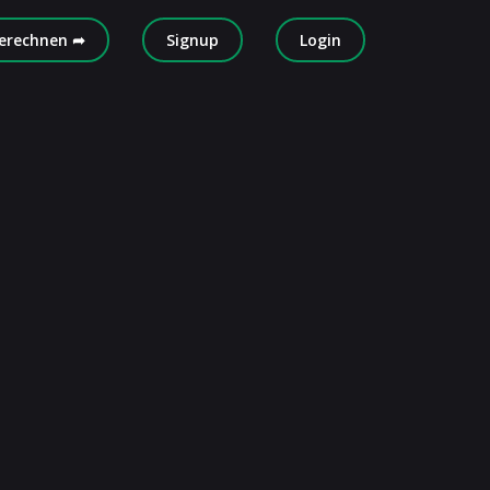
erechnen ➦
Signup
Login