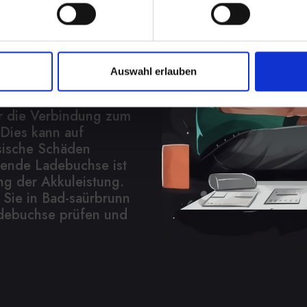
hnelle
fügbar
Auswahl erlauben
s ist die Beschädigung
, dass Ihr IPHONE-14-
er die Verbindung zum
 Dies kann auf
sische Schäden
rende Ladebuchse ist
ng der Akkuleistung.
 Sie in Bad-saürbrunn
Ladebuchse prüfen und