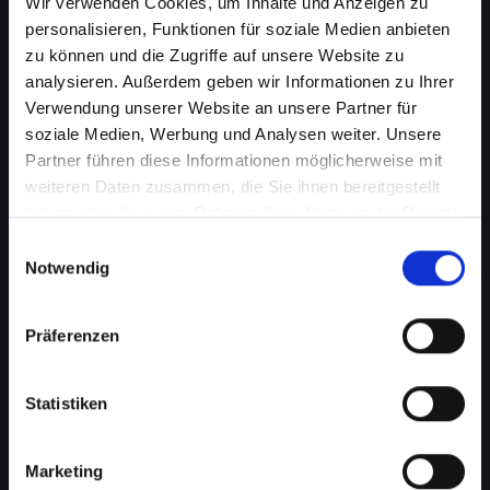
Wir verwenden Cookies, um Inhalte und Anzeigen zu
personalisieren, Funktionen für soziale Medien anbieten
zu können und die Zugriffe auf unsere Website zu
analysieren. Außerdem geben wir Informationen zu Ihrer
Verwendung unserer Website an unsere Partner für
soziale Medien, Werbung und Analysen weiter. Unsere
Partner führen diese Informationen möglicherweise mit
weiteren Daten zusammen, die Sie ihnen bereitgestellt
haben oder die sie im Rahmen Ihrer Nutzung der Dienste
gesammelt haben.
Einwilligungsauswahl
Wasserschaden am IPHONE-14-
Notwendig
PRO in Bad-saürbrunn? Wir
bieten schnelle Hilfe
Präferenzen
Wasserschäden können Ihr IPHONE-14-PRO
Statistiken
verheerend beeinflussen. Feuchtigkeit kann
nicht nur die interne Elektronik beschädigen,
sondern auch Korrosion und Schimmel
Marketing