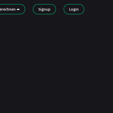
erechnen ➦
Signup
Login