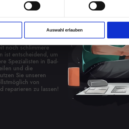
14 verheerend
Auswahl erlauben
 nur die interne
h Korrosion und
eit noch schlimmere
n ist entscheidend, um
e Spezialisten in Bad-
ilen und die
utzen Sie unseren
llstmöglich von
 reparieren zu lassen!