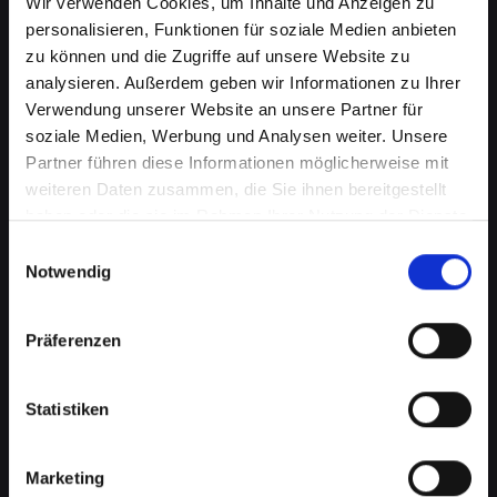
Wir verwenden Cookies, um Inhalte und Anzeigen zu
personalisieren, Funktionen für soziale Medien anbieten
zu können und die Zugriffe auf unsere Website zu
analysieren. Außerdem geben wir Informationen zu Ihrer
Verwendung unserer Website an unsere Partner für
soziale Medien, Werbung und Analysen weiter. Unsere
Partner führen diese Informationen möglicherweise mit
weiteren Daten zusammen, die Sie ihnen bereitgestellt
haben oder die sie im Rahmen Ihrer Nutzung der Dienste
gesammelt haben.
Einwilligungsauswahl
Notwendig
Mikrofondefekt bei Ihrem
IPHONE-X in Bad-saürbrunn?
Präferenzen
Lassen Sie es jetzt reparieren
Ein defektes Mikrofon kann Ihre Fähigkeit, an
Statistiken
Telefongesprächen teilzunehmen, erheblich
beeinträchtigen. Dies kann besonders störend
Marketing
sein, wenn Sie auf Ihr IPHONE-X für wichtige