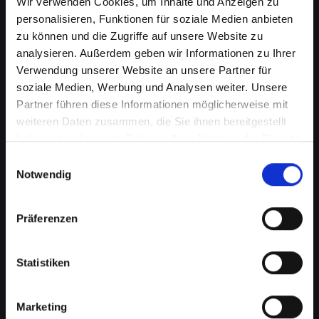
Wir verwenden Cookies, um Inhalte und Anzeigen zu
personalisieren, Funktionen für soziale Medien anbieten
zu können und die Zugriffe auf unsere Website zu
analysieren. Außerdem geben wir Informationen zu Ihrer
Verwendung unserer Website an unsere Partner für
soziale Medien, Werbung und Analysen weiter. Unsere
Partner führen diese Informationen möglicherweise mit
weiteren Daten zusammen, die Sie ihnen bereitgestellt
haben oder die sie im Rahmen Ihrer Nutzung der Dienste
Beschädigtes Backcover bei
gesammelt haben.
Einwilligungsauswahl
Ihrem IPHONE-XR in Bad-
Notwendig
saürbrunn? Jetzt reparieren
Präferenzen
lassen
Ein beschädigtes Backcover an Ihrem IPHONE-
Statistiken
XR kann mehr als nur ein kosmetisches
Problem sein. Es schützt wichtige interne
Komponenten vor Schäden und Staub. Eine
Marketing