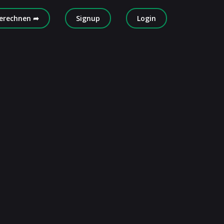
erechnen ➦
Signup
Login