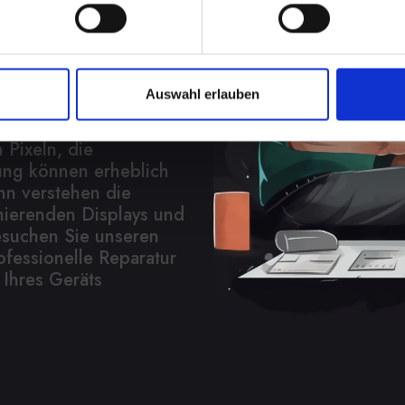
en
play bei Ihrem IPHONE-
es Ärgernis sein. Es
Auswahl erlauben
eit, verringert die
Funktionalität
 Pixeln, die
ung können erheblich
nn verstehen die
nierenden Displays und
esuchen Sie unseren
ofessionelle Reparatur
 Ihres Geräts