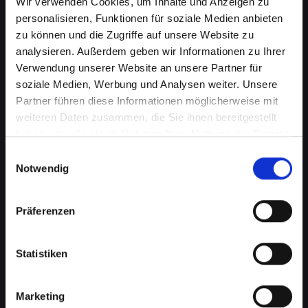
Wir verwenden Cookies, um Inhalte und Anzeigen zu
personalisieren, Funktionen für soziale Medien anbieten
zu können und die Zugriffe auf unsere Website zu
analysieren. Außerdem geben wir Informationen zu Ihrer
Verwendung unserer Website an unsere Partner für
soziale Medien, Werbung und Analysen weiter. Unsere
Partner führen diese Informationen möglicherweise mit
weiteren Daten zusammen, die Sie ihnen bereitgestellt
haben oder die sie im Rahmen Ihrer Nutzung der Dienste
Kameraprobleme bei Ihrem
gesammelt haben.
Einwilligungsauswahl
IPHONE-XS-MAX in Bad-
Notwendig
saürbrunn? Perfekte
Präferenzen
Aufnahmen wieder möglich
Die Kamera spielt eine wichtige Rolle in vielen
Statistiken
Aspekten Ihres täglichen Lebens. Von
Fotografieren über Videoanrufe bis hin zu
Augmented-Reality-Anwendungen, eine
Marketing