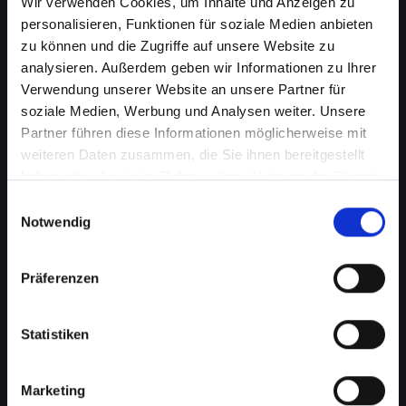
Wir verwenden Cookies, um Inhalte und Anzeigen zu
personalisieren, Funktionen für soziale Medien anbieten
zu können und die Zugriffe auf unsere Website zu
analysieren. Außerdem geben wir Informationen zu Ihrer
Verwendung unserer Website an unsere Partner für
soziale Medien, Werbung und Analysen weiter. Unsere
Partner führen diese Informationen möglicherweise mit
weiteren Daten zusammen, die Sie ihnen bereitgestellt
haben oder die sie im Rahmen Ihrer Nutzung der Dienste
Ladebuchsenprobleme bei
gesammelt haben.
Einwilligungsauswahl
Notwendig
Ihrem IPHONE-XS-MAX in Bad-
saürbrunn? Schnelle Reparatur
Präferenzen
verfügbar
Statistiken
Ein häufiges Problem bei Smartphones ist die
Beschädigung der Ladebuchse. Dies kann
bedeuten, dass Ihr IPHONE-XS-MAX nicht
Marketing