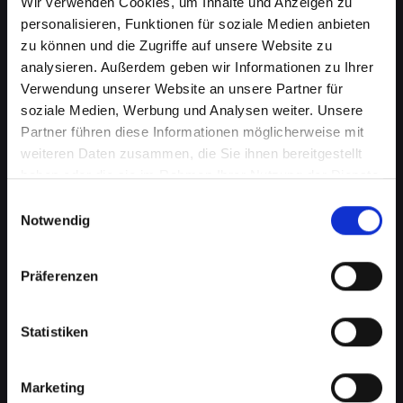
Wir verwenden Cookies, um Inhalte und Anzeigen zu
personalisieren, Funktionen für soziale Medien anbieten
zu können und die Zugriffe auf unsere Website zu
analysieren. Außerdem geben wir Informationen zu Ihrer
Verwendung unserer Website an unsere Partner für
soziale Medien, Werbung und Analysen weiter. Unsere
Partner führen diese Informationen möglicherweise mit
weiteren Daten zusammen, die Sie ihnen bereitgestellt
haben oder die sie im Rahmen Ihrer Nutzung der Dienste
gesammelt haben.
Einwilligungsauswahl
Notwendig
Zerbrochenes Glas an Ihrem
IPHONE-XS in Bad-saürbrunn?
Präferenzen
Wir reparieren es
Statistiken
Ein zerbrochenes Glas ist nicht nur ein
optisches Problem, sondern kann auch die
Marketing
Funktionalität Ihres IPHONE-XS