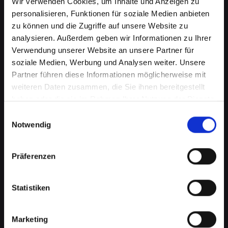
Wir verwenden Cookies, um Inhalte und Anzeigen zu
personalisieren, Funktionen für soziale Medien anbieten
zu können und die Zugriffe auf unsere Website zu
analysieren. Außerdem geben wir Informationen zu Ihrer
Verwendung unserer Website an unsere Partner für
soziale Medien, Werbung und Analysen weiter. Unsere
Partner führen diese Informationen möglicherweise mit
weiteren Daten zusammen, die Sie ihnen bereitgestellt
haben oder die sie im Rahmen Ihrer Nutzung der Dienste
gesammelt haben.
Einwilligungsauswahl
Wasserschaden am IPHONE-XS
Notwendig
in Bad-saürbrunn? Wir bieten
schnelle Hilfe
Präferenzen
Wasserschäden können Ihr IPHONE-XS
Statistiken
verheerend beeinflussen. Feuchtigkeit kann
nicht nur die interne Elektronik beschädigen,
sondern auch Korrosion und Schimmel
Marketing