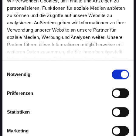
Wir verwenden Cookies, um Inhalte und Anzeigen zu
personalisieren, Funktionen für soziale Medien anbieten
zu können und die Zugriffe auf unsere Website zu
analysieren. Außerdem geben wir Informationen zu Ihrer
Verwendung unserer Website an unsere Partner für
soziale Medien, Werbung und Analysen weiter. Unsere
Partner führen diese Informationen möglicherweise mit
weiteren Daten zusammen, die Sie ihnen bereitgestellt
haben oder die sie im Rahmen Ihrer Nutzung der Dienste
gesammelt haben.
Wasserschaden am IPHONE-11-
Einwilligungsauswahl
Notwendig
PRO-MAX in Bad-schallerbach?
Wir bieten schnelle Hilfe
Präferenzen
Wasserschäden können Ihr IPHONE-11-PRO-
MAX verheerend beeinflussen. Feuchtigkeit
Statistiken
kann nicht nur die interne Elektronik
beschädigen, sondern auch Korrosion und
Marketing
Schimmel verursachen, die mit der Zeit noch