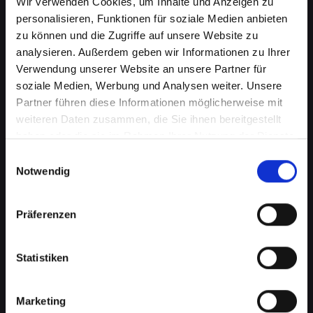
Wir verwenden Cookies, um Inhalte und Anzeigen zu
personalisieren, Funktionen für soziale Medien anbieten
zu können und die Zugriffe auf unsere Website zu
analysieren. Außerdem geben wir Informationen zu Ihrer
Verwendung unserer Website an unsere Partner für
soziale Medien, Werbung und Analysen weiter. Unsere
Partner führen diese Informationen möglicherweise mit
weiteren Daten zusammen, die Sie ihnen bereitgestellt
haben oder die sie im Rahmen Ihrer Nutzung der Dienste
Beschädigtes Backcover bei
gesammelt haben.
Einwilligungsauswahl
Ihrem IPHONE-11 in Bad-
Notwendig
schallerbach? Jetzt reparieren
Präferenzen
lassen
Ein beschädigtes Backcover an Ihrem IPHONE-
Statistiken
11 kann mehr als nur ein kosmetisches Problem
sein. Es schützt wichtige interne Komponenten
vor Schäden und Staub. Eine Beschädigung
Marketing