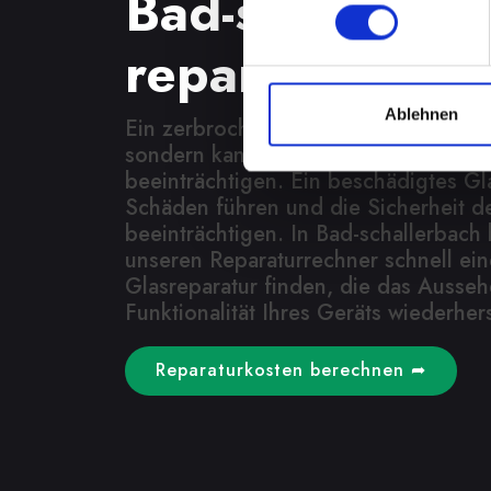
Bad-schallerb
reparieren es
Ablehnen
Ein zerbrochenes Glas ist nicht nur e
sondern kann auch die Funktionalitä
beeinträchtigen. Ein beschädigtes Gl
Schäden führen und die Sicherheit d
beeinträchtigen. In Bad-schallerbach
unseren Reparaturrechner schnell ein
Glasreparatur finden, die das Ausse
Funktionalität Ihres Geräts wiederhers
Reparaturkosten berechnen ➦