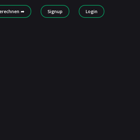
erechnen ➦
Signup
Login