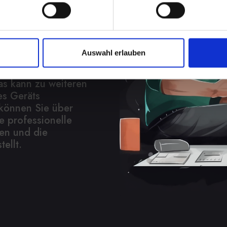
ach? Wir
Auswahl erlauben
in optisches Problem,
t Ihres IPHONE-11
as kann zu weiteren
es Geräts
 können Sie über
e professionelle
hen und die
tellt.