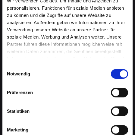
Wir verwenden Cookies, um Inhalte und Anzeigen zu
personalisieren, Funktionen für soziale Medien anbieten
zu können und die Zugriffe auf unsere Website zu
analysieren. Außerdem geben wir Informationen zu Ihrer
Verwendung unserer Website an unsere Partner für
soziale Medien, Werbung und Analysen weiter. Unsere
Partner führen diese Informationen möglicherweise mit
weiteren Daten zusammen, die Sie ihnen bereitgestellt
haben oder die sie im Rahmen Ihrer Nutzung der Dienste
gesammelt haben.
Wasserschaden am IPHONE-12-
Einwilligungsauswahl
Notwendig
MINI in Bad-schallerbach? Wir
bieten schnelle Hilfe
Präferenzen
Wasserschäden können Ihr IPHONE-12-MINI
verheerend beeinflussen. Feuchtigkeit kann
Statistiken
nicht nur die interne Elektronik beschädigen,
sondern auch Korrosion und Schimmel
Marketing
verursachen, die mit der Zeit noch schlimmere