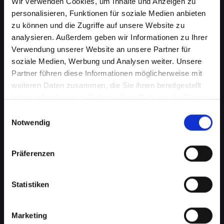
Wir verwenden Cookies, um Inhalte und Anzeigen zu
personalisieren, Funktionen für soziale Medien anbieten
zu können und die Zugriffe auf unsere Website zu
analysieren. Außerdem geben wir Informationen zu Ihrer
Verwendung unserer Website an unsere Partner für
soziale Medien, Werbung und Analysen weiter. Unsere
Partner führen diese Informationen möglicherweise mit
weiteren Daten zusammen, die Sie ihnen bereitgestellt
haben oder die sie im Rahmen Ihrer Nutzung der Dienste
Lautsprecherprobleme bei
gesammelt haben.
Einwilligungsauswahl
Ihrem IPHONE-12-PRO in Bad-
Notwendig
schallerbach? Wir haben die
Präferenzen
Lösung
Probleme mit dem Lautsprecher können von
Statistiken
verzerrtem Klang bis hin zu vollständigem
Ausfall reichen. Diese Probleme
beeinträchtigen nicht nur das Musikhören oder
Marketing