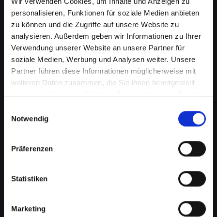
Wir verwenden Cookies, um Inhalte und Anzeigen zu
personalisieren, Funktionen für soziale Medien anbieten
zu können und die Zugriffe auf unsere Website zu
analysieren. Außerdem geben wir Informationen zu Ihrer
Verwendung unserer Website an unsere Partner für
soziale Medien, Werbung und Analysen weiter. Unsere
Partner führen diese Informationen möglicherweise mit
weiteren Daten zusammen, die Sie ihnen bereitgestellt
haben oder die sie im Rahmen Ihrer Nutzung der Dienste
Akkuprobleme bei Ihrem
gesammelt haben.
Einwilligungsauswahl
Notwendig
IPHONE-12 in Bad-
schallerbach? Finden Sie jetzt
Präferenzen
eine Lösung
Statistiken
Ein schlecht funktionierender Akku in Ihrem
IPHONE-12 beeinträchtigt Ihre Mobilität und
Unabhängigkeit, wenn Sie ständig nach einer
Marketing