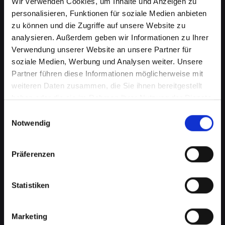
Wir verwenden Cookies, um Inhalte und Anzeigen zu
personalisieren, Funktionen für soziale Medien anbieten
zu können und die Zugriffe auf unsere Website zu
analysieren. Außerdem geben wir Informationen zu Ihrer
Verwendung unserer Website an unsere Partner für
soziale Medien, Werbung und Analysen weiter. Unsere
Partner führen diese Informationen möglicherweise mit
weiteren Daten zusammen, die Sie ihnen bereitgestellt
haben oder die sie im Rahmen Ihrer Nutzung der Dienste
Lautsprecherprobleme bei
gesammelt haben.
Einwilligungsauswahl
Ihrem IPHONE-12 in Bad-
Notwendig
schallerbach? Wir haben die
Präferenzen
Lösung
Probleme mit dem Lautsprecher können von
Statistiken
verzerrtem Klang bis hin zu vollständigem
Ausfall reichen. Diese Probleme
beeinträchtigen nicht nur das Musikhören oder
Marketing