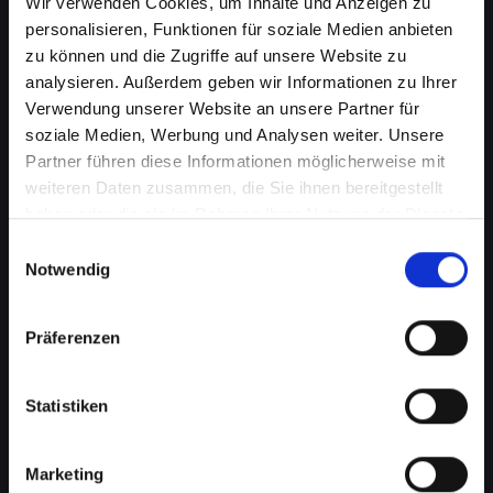
Wir verwenden Cookies, um Inhalte und Anzeigen zu
personalisieren, Funktionen für soziale Medien anbieten
zu können und die Zugriffe auf unsere Website zu
analysieren. Außerdem geben wir Informationen zu Ihrer
Verwendung unserer Website an unsere Partner für
soziale Medien, Werbung und Analysen weiter. Unsere
Partner führen diese Informationen möglicherweise mit
weiteren Daten zusammen, die Sie ihnen bereitgestellt
haben oder die sie im Rahmen Ihrer Nutzung der Dienste
gesammelt haben.
Einwilligungsauswahl
Notwendig
Zerbrochenes Glas an Ihrem
IPHONE-13-MINI in Bad-
Präferenzen
schallerbach? Wir reparieren
es
Statistiken
Ein zerbrochenes Glas ist nicht nur ein
optisches Problem, sondern kann auch die
Marketing