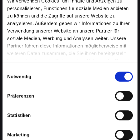
Wir verwenden Cookies, um Inhalte und Anzeigen zu
personalisieren, Funktionen für soziale Medien anbieten
zu können und die Zugriffe auf unsere Website zu
analysieren. Außerdem geben wir Informationen zu Ihrer
Verwendung unserer Website an unsere Partner für
soziale Medien, Werbung und Analysen weiter. Unsere
Partner führen diese Informationen möglicherweise mit
weiteren Daten zusammen, die Sie ihnen bereitgestellt
haben oder die sie im Rahmen Ihrer Nutzung der Dienste
Beschädigtes Backcover bei
gesammelt haben.
Einwilligungsauswahl
Ihrem IPHONE-13-PRO-MAX in
Notwendig
Bad-schallerbach? Jetzt
Präferenzen
reparieren lassen
Ein beschädigtes Backcover an Ihrem IPHONE-
Statistiken
13-PRO-MAX kann mehr als nur ein
kosmetisches Problem sein. Es schützt wichtige
interne Komponenten vor Schäden und Staub.
Marketing