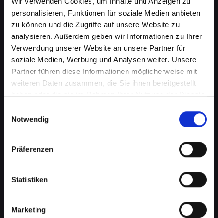
Wir verwenden Cookies, um Inhalte und Anzeigen zu
personalisieren, Funktionen für soziale Medien anbieten
zu können und die Zugriffe auf unsere Website zu
analysieren. Außerdem geben wir Informationen zu Ihrer
Verwendung unserer Website an unsere Partner für
soziale Medien, Werbung und Analysen weiter. Unsere
Partner führen diese Informationen möglicherweise mit
weiteren Daten zusammen, die Sie ihnen bereitgestellt
haben oder die sie im Rahmen Ihrer Nutzung der Dienste
gesammelt haben.
Einwilligungsauswahl
Notwendig
Zerbrochenes Glas an Ihrem
IPHONE-13-PRO-MAX in Bad-
Präferenzen
schallerbach? Wir reparieren
es
Statistiken
Ein zerbrochenes Glas ist nicht nur ein
optisches Problem, sondern kann auch die
Marketing