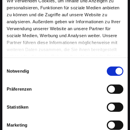
Wir verwenden Cookies, um Inhalte und Anzeigen zu
personalisieren, Funktionen für soziale Medien anbieten
zu können und die Zugriffe auf unsere Website zu
analysieren. Außerdem geben wir Informationen zu Ihrer
Verwendung unserer Website an unsere Partner für
soziale Medien, Werbung und Analysen weiter. Unsere
Partner führen diese Informationen möglicherweise mit
weiteren Daten zusammen, die Sie ihnen bereitgestellt
Softwareprobleme auf Ihrem
haben oder die sie im Rahmen Ihrer Nutzung der Dienste
IPHONE-13-PRO-MAX in Bad-
gesammelt haben.
Einwilligungsauswahl
Notwendig
schallerbach? Professionelle
Hilfe wartet
Präferenzen
Softwareprobleme können eine Vielzahl von
Formen annehmen, von lästigen Fehlfunktionen
Statistiken
bis hin zu schwerwiegenden
Betriebssystemfehlern. Diese können Ihre
Produktivität beeinträchtigen, den Zugriff auf
Marketing