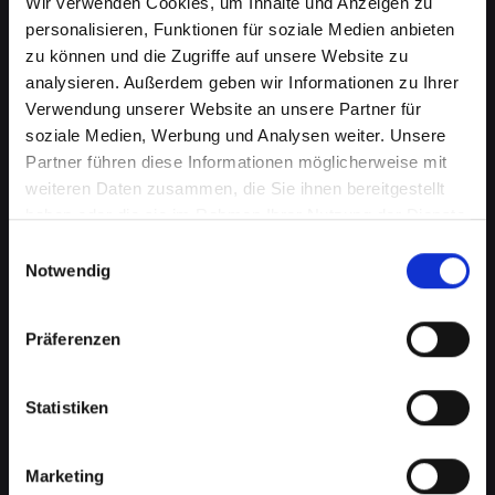
Wir verwenden Cookies, um Inhalte und Anzeigen zu
personalisieren, Funktionen für soziale Medien anbieten
zu können und die Zugriffe auf unsere Website zu
analysieren. Außerdem geben wir Informationen zu Ihrer
Verwendung unserer Website an unsere Partner für
soziale Medien, Werbung und Analysen weiter. Unsere
Partner führen diese Informationen möglicherweise mit
weiteren Daten zusammen, die Sie ihnen bereitgestellt
haben oder die sie im Rahmen Ihrer Nutzung der Dienste
Beschädigtes Backcover bei
gesammelt haben.
Einwilligungsauswahl
Ihrem IPHONE-14-PRO in Bad-
Notwendig
schallerbach? Jetzt reparieren
Präferenzen
lassen
Ein beschädigtes Backcover an Ihrem IPHONE-
Statistiken
14-PRO kann mehr als nur ein kosmetisches
Problem sein. Es schützt wichtige interne
Komponenten vor Schäden und Staub. Eine
Marketing