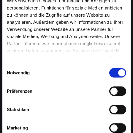
Wir verwenden Cookies, um Inhalte und Anzeigen zu
personalisieren, Funktionen für soziale Medien anbieten
zu können und die Zugriffe auf unsere Website zu
analysieren. Außerdem geben wir Informationen zu Ihrer
Verwendung unserer Website an unsere Partner für
soziale Medien, Werbung und Analysen weiter. Unsere
Partner führen diese Informationen möglicherweise mit
weiteren Daten zusammen, die Sie ihnen bereitgestellt
haben oder die sie im Rahmen Ihrer Nutzung der Dienste
gesammelt haben.
Einwilligungsauswahl
Notwendig
Zerbrochenes Glas an Ihrem
IPHONE-14-PRO in Bad-
Präferenzen
schallerbach? Wir reparieren
es
Statistiken
Ein zerbrochenes Glas ist nicht nur ein
optisches Problem, sondern kann auch die
Marketing