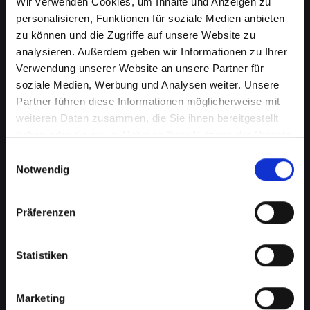
Wir verwenden Cookies, um Inhalte und Anzeigen zu
personalisieren, Funktionen für soziale Medien anbieten
zu können und die Zugriffe auf unsere Website zu
analysieren. Außerdem geben wir Informationen zu Ihrer
Verwendung unserer Website an unsere Partner für
soziale Medien, Werbung und Analysen weiter. Unsere
Partner führen diese Informationen möglicherweise mit
weiteren Daten zusammen, die Sie ihnen bereitgestellt
haben oder die sie im Rahmen Ihrer Nutzung der Dienste
Lautsprecherprobleme bei
gesammelt haben.
Einwilligungsauswahl
Ihrem IPHONE-14-PRO in Bad-
Notwendig
schallerbach? Wir haben die
Präferenzen
Lösung
Probleme mit dem Lautsprecher können von
Statistiken
verzerrtem Klang bis hin zu vollständigem
Ausfall reichen. Diese Probleme
beeinträchtigen nicht nur das Musikhören oder
Marketing