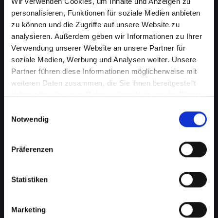
Wir verwenden Cookies, um Inhalte und Anzeigen zu
personalisieren, Funktionen für soziale Medien anbieten
zu können und die Zugriffe auf unsere Website zu
analysieren. Außerdem geben wir Informationen zu Ihrer
Verwendung unserer Website an unsere Partner für
soziale Medien, Werbung und Analysen weiter. Unsere
Partner führen diese Informationen möglicherweise mit
weiteren Daten zusammen, die Sie ihnen bereitgestellt
haben oder die sie im Rahmen Ihrer Nutzung der Dienste
gesammelt haben.
Einwilligungsauswahl
Notwendig
Zerbrochenes Glas an Ihrem
IPHONE-X in Bad-schallerbach?
Präferenzen
Wir reparieren es
Statistiken
Ein zerbrochenes Glas ist nicht nur ein
optisches Problem, sondern kann auch die
Marketing
Funktionalität Ihres IPHONE-X beeinträchtigen.