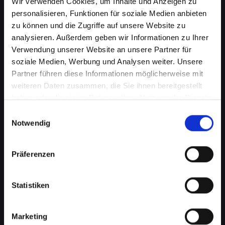
Wir verwenden Cookies, um Inhalte und Anzeigen zu
personalisieren, Funktionen für soziale Medien anbieten
zu können und die Zugriffe auf unsere Website zu
analysieren. Außerdem geben wir Informationen zu Ihrer
Verwendung unserer Website an unsere Partner für
soziale Medien, Werbung und Analysen weiter. Unsere
Partner führen diese Informationen möglicherweise mit
weiteren Daten zusammen, die Sie ihnen bereitgestellt
haben oder die sie im Rahmen Ihrer Nutzung der Dienste
Kameraprobleme bei Ihrem
gesammelt haben.
Einwilligungsauswahl
IPHONE-XR in Bad-
Notwendig
schallerbach? Perfekte
Präferenzen
Aufnahmen wieder möglich
Die Kamera spielt eine wichtige Rolle in vielen
Statistiken
Aspekten Ihres täglichen Lebens. Von
Fotografieren über Videoanrufe bis hin zu
Augmented-Reality-Anwendungen, eine
Marketing