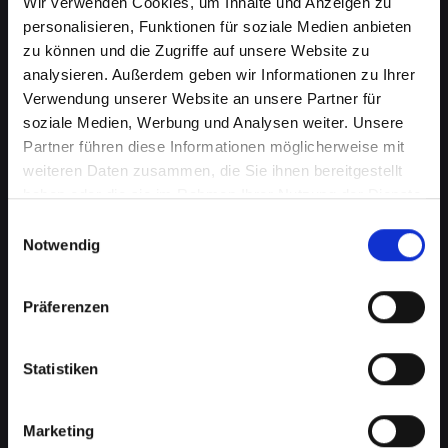
Wir verwenden Cookies, um Inhalte und Anzeigen zu
personalisieren, Funktionen für soziale Medien anbieten
zu können und die Zugriffe auf unsere Website zu
analysieren. Außerdem geben wir Informationen zu Ihrer
Verwendung unserer Website an unsere Partner für
soziale Medien, Werbung und Analysen weiter. Unsere
Partner führen diese Informationen möglicherweise mit
weiteren Daten zusammen, die Sie ihnen bereitgestellt
Softwareprobleme auf Ihrem
haben oder die sie im Rahmen Ihrer Nutzung der Dienste
IPHONE-XR in Bad-
gesammelt haben.
Einwilligungsauswahl
Notwendig
schallerbach? Professionelle
Hilfe wartet
Präferenzen
Softwareprobleme können eine Vielzahl von
Formen annehmen, von lästigen Fehlfunktionen
Statistiken
bis hin zu schwerwiegenden
Betriebssystemfehlern. Diese können Ihre
Produktivität beeinträchtigen, den Zugriff auf
Marketing