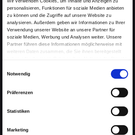
Wir verwenden Cookies, um Inhalte und Anzeigen zu
personalisieren, Funktionen für soziale Medien anbieten
zu können und die Zugriffe auf unsere Website zu
analysieren. Außerdem geben wir Informationen zu Ihrer
Verwendung unserer Website an unsere Partner für
soziale Medien, Werbung und Analysen weiter. Unsere
Partner führen diese Informationen möglicherweise mit
weiteren Daten zusammen, die Sie ihnen bereitgestellt
haben oder die sie im Rahmen Ihrer Nutzung der Dienste
Akkuprobleme bei Ihrem
gesammelt haben.
Einwilligungsauswahl
IPHONE-XS-MAX in Bad-
Notwendig
schallerbach? Finden Sie jetzt
Präferenzen
eine Lösung
Ein schlecht funktionierender Akku in Ihrem
Statistiken
IPHONE-XS-MAX beeinträchtigt Ihre Mobilität
und Unabhängigkeit, wenn Sie ständig nach
einer Steckdose suchen müssen. Von
Marketing