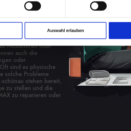
 haben
en von verzerrtem
Auswahl erlauben
l reichen. Diese
das Musikhören oder
önnen auch die
ngen oder
ft sind es physische
e solche Probleme
-schönau stehen bereit,
e zu stellen und die
MAX zu reparieren oder