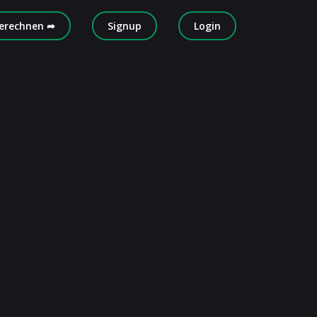
erechnen ➦
Signup
Login