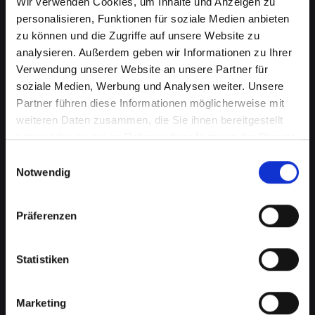
Wir verwenden Cookies, um Inhalte und Anzeigen zu
personalisieren, Funktionen für soziale Medien anbieten
zu können und die Zugriffe auf unsere Website zu
analysieren. Außerdem geben wir Informationen zu Ihrer
Verwendung unserer Website an unsere Partner für
soziale Medien, Werbung und Analysen weiter. Unsere
Partner führen diese Informationen möglicherweise mit
weiteren Daten zusammen, die Sie ihnen bereitgestellt
haben oder die sie im Rahmen Ihrer Nutzung der Dienste
gesammelt haben.
Einwilligungsauswahl
Notwendig
Zerbrochenes Glas an Ihrem
IPHONE-11 in Bad-schönau?
Präferenzen
Wir reparieren es
Statistiken
Ein zerbrochenes Glas ist nicht nur ein
optisches Problem, sondern kann auch die
Marketing
Funktionalität Ihres IPHONE-11