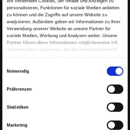
Wir verwenden Cookies, um Inhalte und Anzeigen zu
personalisieren, Funktionen für soziale Medien anbieten
zu können und die Zugriffe auf unsere Website zu
analysieren. Außerdem geben wir Informationen zu Ihrer
Verwendung unserer Website an unsere Partner für
soziale Medien, Werbung und Analysen weiter. Unsere
Partner führen diese Informationen möglicherweise mit
weiteren Daten zusammen, die Sie ihnen bereitgestellt
haben oder die sie im Rahmen Ihrer Nutzung der Dienste
gesammelt haben.
Einwilligungsauswahl
Wasserschaden am IPHONE-11
Notwendig
in Bad-schönau? Wir bieten
schnelle Hilfe
Präferenzen
Wasserschäden können Ihr IPHONE-11
Statistiken
verheerend beeinflussen. Feuchtigkeit kann
nicht nur die interne Elektronik beschädigen,
sondern auch Korrosion und Schimmel
Marketing