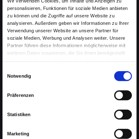
Wir verwenden Cookies, um Inhalte und Anzeigen zu
personalisieren, Funktionen für soziale Medien anbieten
zu können und die Zugriffe auf unsere Website zu
analysieren. Außerdem geben wir Informationen zu Ihrer
Verwendung unserer Website an unsere Partner für
soziale Medien, Werbung und Analysen weiter. Unsere
Partner führen diese Informationen möglicherweise mit
weiteren Daten zusammen, die Sie ihnen bereitgestellt
haben oder die sie im Rahmen Ihrer Nutzung der Dienste
Displayprobleme bei Ihrem
gesammelt haben.
Einwilligungsauswahl
IPHONE-12-MINI in Bad-
Notwendig
schönau schnell beheben
Präferenzen
Ein beschädigtes oder defektes Display bei
Ihrem IPHONE-12-MINI kann mehr als nur ein
optisches Ärgernis sein. Es beeinträchtigt die
Statistiken
Benutzerfreundlichkeit, verringert die
Lesbarkeit und kann sogar die Touch-
Marketing
Funktionalität einschränken. Von Rissen bis zu