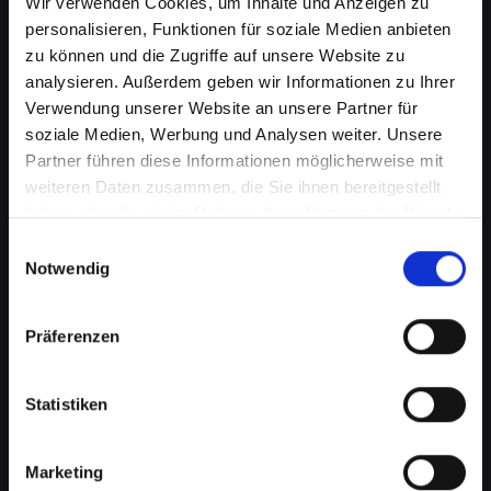
Wir verwenden Cookies, um Inhalte und Anzeigen zu
personalisieren, Funktionen für soziale Medien anbieten
zu können und die Zugriffe auf unsere Website zu
analysieren. Außerdem geben wir Informationen zu Ihrer
Verwendung unserer Website an unsere Partner für
soziale Medien, Werbung und Analysen weiter. Unsere
Partner führen diese Informationen möglicherweise mit
weiteren Daten zusammen, die Sie ihnen bereitgestellt
haben oder die sie im Rahmen Ihrer Nutzung der Dienste
Beschädigtes Backcover bei
gesammelt haben.
Einwilligungsauswahl
Ihrem IPHONE-12-PRO-MAX in
Notwendig
Bad-schönau? Jetzt reparieren
Präferenzen
lassen
Ein beschädigtes Backcover an Ihrem IPHONE-
Statistiken
12-PRO-MAX kann mehr als nur ein
kosmetisches Problem sein. Es schützt wichtige
interne Komponenten vor Schäden und Staub.
Marketing