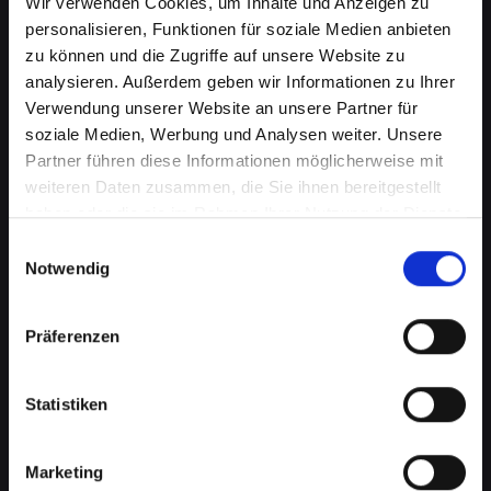
Wir verwenden Cookies, um Inhalte und Anzeigen zu
personalisieren, Funktionen für soziale Medien anbieten
zu können und die Zugriffe auf unsere Website zu
analysieren. Außerdem geben wir Informationen zu Ihrer
Verwendung unserer Website an unsere Partner für
soziale Medien, Werbung und Analysen weiter. Unsere
Partner führen diese Informationen möglicherweise mit
weiteren Daten zusammen, die Sie ihnen bereitgestellt
haben oder die sie im Rahmen Ihrer Nutzung der Dienste
Displayprobleme bei Ihrem
gesammelt haben.
Einwilligungsauswahl
IPHONE-12-PRO-MAX in Bad-
Notwendig
schönau schnell beheben
Präferenzen
Ein beschädigtes oder defektes Display bei
Ihrem IPHONE-12-PRO-MAX kann mehr als nur
ein optisches Ärgernis sein. Es beeinträchtigt
Statistiken
die Benutzerfreundlichkeit, verringert die
Lesbarkeit und kann sogar die Touch-
Marketing
Funktionalität einschränken. Von Rissen bis zu