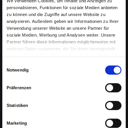
Wir verwenden Cookies, um Inhalte und Anzeigen zu
personalisieren, Funktionen für soziale Medien anbieten
zu können und die Zugriffe auf unsere Website zu
analysieren. Außerdem geben wir Informationen zu Ihrer
Verwendung unserer Website an unsere Partner für
soziale Medien, Werbung und Analysen weiter. Unsere
Partner führen diese Informationen möglicherweise mit
weiteren Daten zusammen, die Sie ihnen bereitgestellt
haben oder die sie im Rahmen Ihrer Nutzung der Dienste
gesammelt haben.
Einwilligungsauswahl
Notwendig
Zerbrochenes Glas an Ihrem
IPHONE-12-PRO-MAX in Bad-
Präferenzen
schönau? Wir reparieren es
Statistiken
Ein zerbrochenes Glas ist nicht nur ein
optisches Problem, sondern kann auch die
Marketing
Funktionalität Ihres IPHONE-12-PRO-MAX