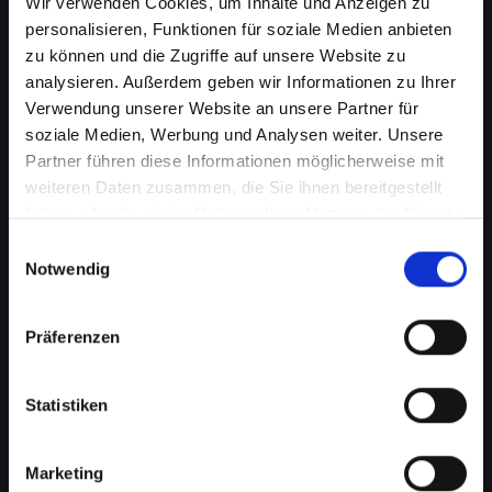
Wir verwenden Cookies, um Inhalte und Anzeigen zu
personalisieren, Funktionen für soziale Medien anbieten
zu können und die Zugriffe auf unsere Website zu
analysieren. Außerdem geben wir Informationen zu Ihrer
Verwendung unserer Website an unsere Partner für
soziale Medien, Werbung und Analysen weiter. Unsere
Partner führen diese Informationen möglicherweise mit
weiteren Daten zusammen, die Sie ihnen bereitgestellt
haben oder die sie im Rahmen Ihrer Nutzung der Dienste
Ladebuchsenprobleme bei
gesammelt haben.
Einwilligungsauswahl
Notwendig
Ihrem IPHONE-12-PRO in Bad-
schönau? Schnelle Reparatur
Präferenzen
verfügbar
Statistiken
Ein häufiges Problem bei Smartphones ist die
Beschädigung der Ladebuchse. Dies kann
bedeuten, dass Ihr IPHONE-12-PRO nicht mehr
Marketing