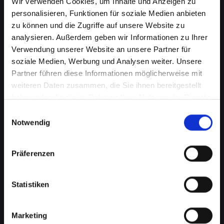
Wir verwenden Cookies, um Inhalte und Anzeigen zu
personalisieren, Funktionen für soziale Medien anbieten
zu können und die Zugriffe auf unsere Website zu
analysieren. Außerdem geben wir Informationen zu Ihrer
Verwendung unserer Website an unsere Partner für
soziale Medien, Werbung und Analysen weiter. Unsere
Partner führen diese Informationen möglicherweise mit
weiteren Daten zusammen, die Sie ihnen bereitgestellt
haben oder die sie im Rahmen Ihrer Nutzung der Dienste
gesammelt haben.
Einwilligungsauswahl
Notwendig
Mikrofondefekt bei Ihrem
IPHONE-12 in Bad-schönau?
Präferenzen
Lassen Sie es jetzt reparieren
Ein defektes Mikrofon kann Ihre Fähigkeit, an
Statistiken
Telefongesprächen teilzunehmen, erheblich
beeinträchtigen. Dies kann besonders störend
Marketing
sein, wenn Sie auf Ihr IPHONE-12 für wichtige