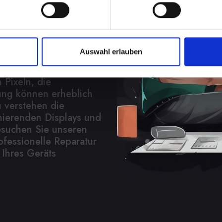
play bei Ihrem IPHONE-
es Ärgernis sein. Es
Auswahl erlauben
eit, verringert die
Funktionalität
 Pixeln, die
ung können erheblich
u verstehen die
nierenden Displays und
esuchen Sie unseren
ofessionelle Reparatur
 Ihres Geräts