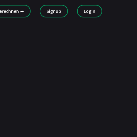
erechnen ➦
Signup
Login