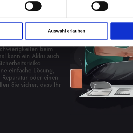
 Lösung
in Ihrem IPHONE-13
Auswahl erlauben
abhängigkeit, wenn Sie
n müssen. Von
Schwierigkeiten beim
al kann ein Akku auch
icherheitsrisiko
eine einfache Lösung,
 Reparatur oder einen
len Sie sicher, dass Ihr