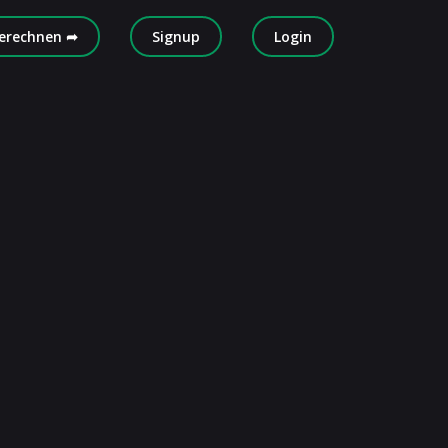
erechnen ➦
Signup
Login