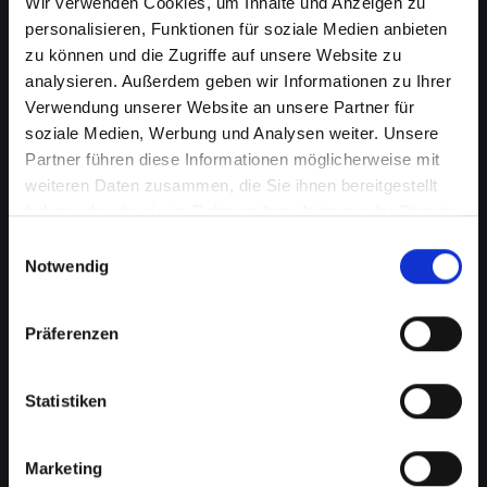
Wir verwenden Cookies, um Inhalte und Anzeigen zu
personalisieren, Funktionen für soziale Medien anbieten
zu können und die Zugriffe auf unsere Website zu
analysieren. Außerdem geben wir Informationen zu Ihrer
Verwendung unserer Website an unsere Partner für
soziale Medien, Werbung und Analysen weiter. Unsere
Partner führen diese Informationen möglicherweise mit
weiteren Daten zusammen, die Sie ihnen bereitgestellt
haben oder die sie im Rahmen Ihrer Nutzung der Dienste
Lautsprecherprobleme bei
gesammelt haben.
Einwilligungsauswahl
Ihrem IPHONE-13 in Bad-
Notwendig
schönau? Wir haben die
Präferenzen
Lösung
Probleme mit dem Lautsprecher können von
Statistiken
verzerrtem Klang bis hin zu vollständigem
Ausfall reichen. Diese Probleme
beeinträchtigen nicht nur das Musikhören oder
Marketing