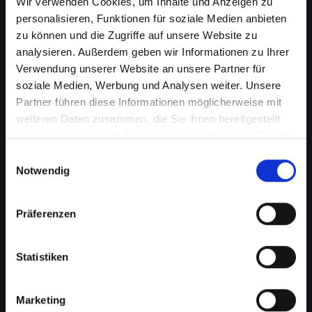
Wir verwenden Cookies, um Inhalte und Anzeigen zu
personalisieren, Funktionen für soziale Medien anbieten
zu können und die Zugriffe auf unsere Website zu
analysieren. Außerdem geben wir Informationen zu Ihrer
Verwendung unserer Website an unsere Partner für
soziale Medien, Werbung und Analysen weiter. Unsere
Partner führen diese Informationen möglicherweise mit
weiteren Daten zusammen, die Sie ihnen bereitgestellt
haben oder die sie im Rahmen Ihrer Nutzung der Dienste
Kameraprobleme bei Ihrem
gesammelt haben.
Einwilligungsauswahl
IPHONE-14-PLUS in Bad-
Notwendig
schönau? Perfekte Aufnahmen
Präferenzen
wieder möglich
Die Kamera spielt eine wichtige Rolle in vielen
Statistiken
Aspekten Ihres täglichen Lebens. Von
Fotografieren über Videoanrufe bis hin zu
Augmented-Reality-Anwendungen, eine
Marketing