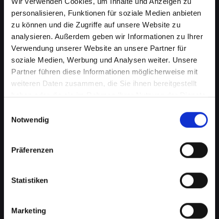
Wir verwenden Cookies, um Inhalte und Anzeigen zu
personalisieren, Funktionen für soziale Medien anbieten
zu können und die Zugriffe auf unsere Website zu
analysieren. Außerdem geben wir Informationen zu Ihrer
Verwendung unserer Website an unsere Partner für
soziale Medien, Werbung und Analysen weiter. Unsere
Partner führen diese Informationen möglicherweise mit
weiteren Daten zusammen, die Sie ihnen bereitgestellt
haben oder die sie im Rahmen Ihrer Nutzung der Dienste
Kameraprobleme bei Ihrem
gesammelt haben.
Einwilligungsauswahl
IPHONE-14-PRO-MAX in Bad-
Notwendig
schönau? Perfekte Aufnahmen
Präferenzen
wieder möglich
Die Kamera spielt eine wichtige Rolle in vielen
Statistiken
Aspekten Ihres täglichen Lebens. Von
Fotografieren über Videoanrufe bis hin zu
Augmented-Reality-Anwendungen, eine
Marketing