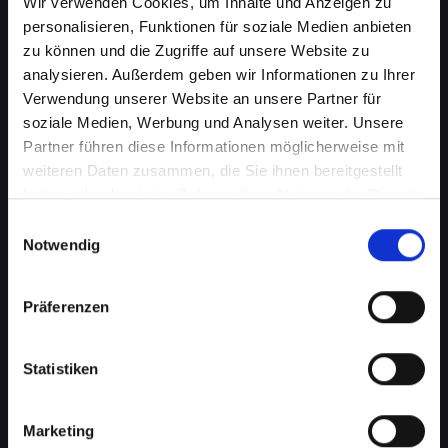
Wir verwenden Cookies, um Inhalte und Anzeigen zu
personalisieren, Funktionen für soziale Medien anbieten
zu können und die Zugriffe auf unsere Website zu
analysieren. Außerdem geben wir Informationen zu Ihrer
Verwendung unserer Website an unsere Partner für
soziale Medien, Werbung und Analysen weiter. Unsere
Partner führen diese Informationen möglicherweise mit
weiteren Daten zusammen, die Sie ihnen bereitgestellt
Softwareprobleme auf Ihrem
haben oder die sie im Rahmen Ihrer Nutzung der Dienste
IPHONE-14-PRO-MAX in Bad-
gesammelt haben.
Einwilligungsauswahl
Notwendig
schönau? Professionelle Hilfe
wartet
Präferenzen
Softwareprobleme können eine Vielzahl von
Formen annehmen, von lästigen Fehlfunktionen
Statistiken
bis hin zu schwerwiegenden
Betriebssystemfehlern. Diese können Ihre
Produktivität beeinträchtigen, den Zugriff auf
Marketing