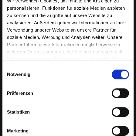
Wir verwenden Cookies, um Inhalte und Anzeigen zu
personalisieren, Funktionen für soziale Medien anbieten
zu können und die Zugriffe auf unsere Website zu
analysieren. Außerdem geben wir Informationen zu Ihrer
Verwendung unserer Website an unsere Partner für
soziale Medien, Werbung und Analysen weiter. Unsere
Partner führen diese Informationen möglicherweise mit
weiteren Daten zusammen, die Sie ihnen bereitgestellt
haben oder die sie im Rahmen Ihrer Nutzung der Dienste
Kameraprobleme bei Ihrem
gesammelt haben.
Einwilligungsauswahl
IPHONE-14-PRO in Bad-
Notwendig
schönau? Perfekte Aufnahmen
Präferenzen
wieder möglich
Die Kamera spielt eine wichtige Rolle in vielen
Statistiken
Aspekten Ihres täglichen Lebens. Von
Fotografieren über Videoanrufe bis hin zu
Augmented-Reality-Anwendungen, eine
Marketing