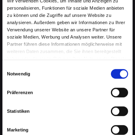
Wir verwenden Cookies, um Inhalte und Anzeigen zu
personalisieren, Funktionen für soziale Medien anbieten
zu können und die Zugriffe auf unsere Website zu
analysieren. Außerdem geben wir Informationen zu Ihrer
Verwendung unserer Website an unsere Partner für
soziale Medien, Werbung und Analysen weiter. Unsere
Partner führen diese Informationen möglicherweise mit
weiteren Daten zusammen, die Sie ihnen bereitgestellt
haben oder die sie im Rahmen Ihrer Nutzung der Dienste
gesammelt haben.
Einwilligungsauswahl
Akkuprobleme bei Ihrem
Notwendig
IPHONE-14 in Bad-schönau?
Finden Sie jetzt eine Lösung
Präferenzen
Ein schlecht funktionierender Akku in Ihrem
Statistiken
IPHONE-14 beeinträchtigt Ihre Mobilität und
Unabhängigkeit, wenn Sie ständig nach einer
Steckdose suchen müssen. Von schnellem
Marketing