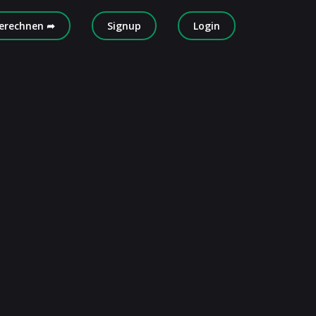
erechnen ➦
Signup
Login