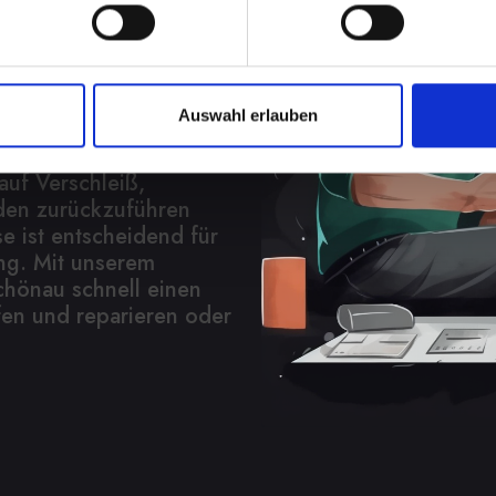
fügbar
s ist die Beschädigung
Auswahl erlauben
, dass Ihr IPHONE-14
bindung zum Ladegerät
auf Verschleiß,
den zurückzuführen
e ist entscheidend für
ung. Mit unserem
chönau schnell einen
fen und reparieren oder