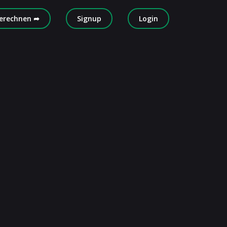
erechnen ➦
Signup
Login