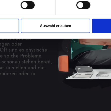
ung
en von verzerrtem
l reichen. Diese
Auswahl erlauben
das Musikhören oder
önnen auch die
ngen oder
ft sind es physische
e solche Probleme
-schönau stehen bereit,
e zu stellen und die
arieren oder zu