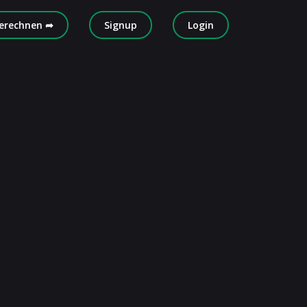
erechnen ➦
Signup
Login