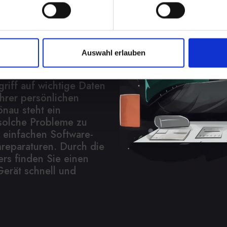
ahl von Formen
Auswahl erlauben
n bis hin zu
ern. Diese können Ihre
griff auf wichtige Daten
Ihrer persönlichen
nau steht ein
 solche Probleme zu
 einfachen Software-
reparaturen. Durch die
rs finden Sie einen
Gerät schnell und