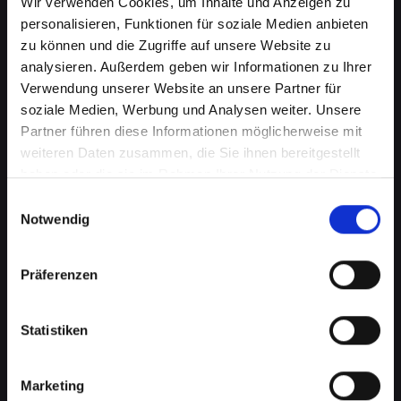
Wir verwenden Cookies, um Inhalte und Anzeigen zu
personalisieren, Funktionen für soziale Medien anbieten
zu können und die Zugriffe auf unsere Website zu
analysieren. Außerdem geben wir Informationen zu Ihrer
Verwendung unserer Website an unsere Partner für
soziale Medien, Werbung und Analysen weiter. Unsere
Partner führen diese Informationen möglicherweise mit
weiteren Daten zusammen, die Sie ihnen bereitgestellt
haben oder die sie im Rahmen Ihrer Nutzung der Dienste
gesammelt haben.
Einwilligungsauswahl
Notwendig
Mikrofondefekt bei Ihrem
IPHONE-XS in Bad-schönau?
Präferenzen
Lassen Sie es jetzt reparieren
Ein defektes Mikrofon kann Ihre Fähigkeit, an
Statistiken
Telefongesprächen teilzunehmen, erheblich
beeinträchtigen. Dies kann besonders störend
Marketing
sein, wenn Sie auf Ihr IPHONE-XS für wichtige